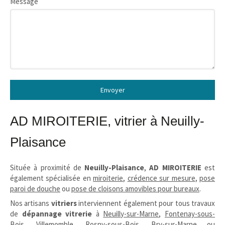
Message
Envoyer
AD MIROITERIE, vitrier à Neuilly-
Plaisance
Située à proximité de
Neuilly-Plaisance
,
AD MIROITERIE
est
également spécialisée en
miroiterie
,
crédence sur mesure
,
pose
paroi de douche
ou
pose de cloisons amovibles pour bureaux
.
Nos artisans
vitriers
interviennent également pour tous travaux
de
dépannage vitrerie
à
Neuilly-sur-Marne
,
Fontenay-sous-
Bois
,
Villemomble
,
Rosny-sous-Bois
,
Bry-sur-Marne
ou