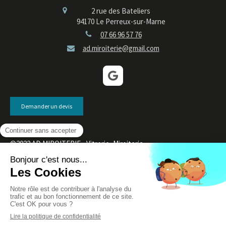
2 rue des Bateliers
94170
Le Perreux-sur-Marne
07 66 96 57 76
ad.miroiterie@gmail.com
Demander un devis
©2022 AD MIROITERIE - Vitrerie, Miroiterie
Plan du site
Mentions légales
Création et référencement du site par Simplébo